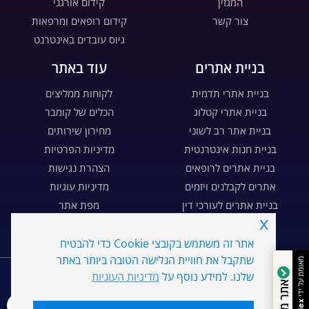
המגזין
קידום אורגני
צור קשר
קידום רופאים ומרפאות
גיוס עובדים באינטרנט
בניית אתרים
עוד באתר
בניית אתרי תדמית
לקוחות ממליצים
בניית אתרי קטלוג
הכלים של קומבר
בניית אתר רב לשוני
מחירון שירותים
בניית חנות אינטרנטית
מדיניות הפרטיות
בניית אתרים לרופאים
הצהרת נגישות
אתרים לקבלנים ויזמים
מדיניות עוגיות
בניית אתרים לעורכי דין
מפת אתר
x
בניית דפי נחיתה
דרושים
אתר זה משתמש בקובצי Cookie כדי להבטיח
WE
MARKETING
שתקבל את חוויית הגלישה הטובה ביותר באתר
מאומת על ידי
שלנו. למידע נוסף על
מדיניות העוגיות
אתר מהימן
כל הזכויות שמורות ל- Combar קומבר שיווק דיגיטלי בע"מ ©
2026