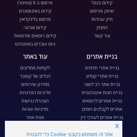
קידום בגוגל
פרסום ב-X (טוויטר)
שיווק ופרסום
קידום באינסטגרם
תיק עבודות
פרסום בלינקדאין
המגזין
קידום אורגני
צור קשר
קידום רופאים ומרפאות
גיוס עובדים באינטרנט
בניית אתרים
עוד באתר
בניית אתרי תדמית
לקוחות ממליצים
בניית אתרי קטלוג
הכלים של קומבר
בניית אתר רב לשוני
מחירון שירותים
בניית חנות אינטרנטית
מדיניות הפרטיות
בניית אתרים לרופאים
הצהרת נגישות
אתרים לקבלנים ויזמים
מדיניות עוגיות
בניית אתרים לעורכי דין
מפת אתר
x
בניית דפי נחיתה
דרושים
אתר זה משתמש בקובצי Cookie כדי להבטיח