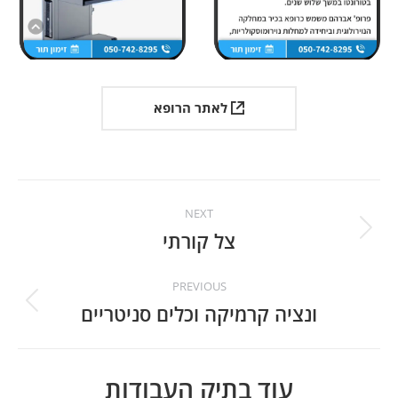
לאתר הרופא
Project
NEXT
navigation
צל קורתי
Next
project:
PREVIOUS
ונציה קרמיקה וכלים סניטריים
Previous
project:
עוד בתיק העבודות