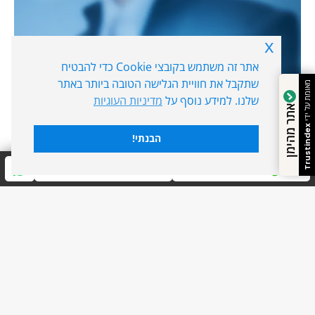
x
אתר זה משתמש בקובצי Cookie כדי להבטיח
שתקבל את חוויית הגלישה הטובה ביותר באתר
מאומת על ידי
מוכנים להזניק את העסק שלכם
שלנו. למידע נוסף על
מדיניות העוגיות
אתר מהימן
קדימה?
Trustindex
הבנתי!
אני רוצה עוד לקוחות!
חייגו עכשיו
שלחו הודעה
סגירה
ביטול הבהובים
מונוכרום
ספיה
ניגודיות גבוהה
שחור צהוב
היפוך צבעים
הדגשת כותרות
מומחים לבניית אתרים