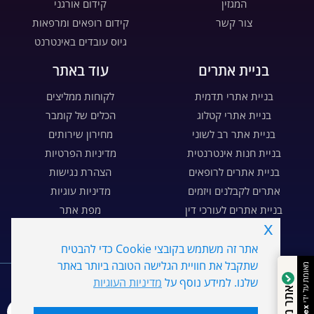
המגזין
קידום אורגני
צור קשר
קידום רופאים ומרפאות
גיוס עובדים באינטרנט
בניית אתרים
עוד באתר
בניית אתרי תדמית
לקוחות ממליצים
בניית אתרי קטלוג
הכלים של קומבר
בניית אתר רב לשוני
מחירון שירותים
בניית חנות אינטרנטית
מדיניות הפרטיות
בניית אתרים לרופאים
הצהרת נגישות
אתרים לקבלנים ויזמים
מדיניות עוגיות
בניית אתרים לעורכי דין
מפת אתר
x
בניית דפי נחיתה
דרושים
אתר זה משתמש בקובצי Cookie כדי להבטיח
WE
MARKETING
שתקבל את חוויית הגלישה הטובה ביותר באתר
מאומת על ידי
שלנו. למידע נוסף על
מדיניות העוגיות
אתר מהימן
כל הזכויות שמורות ל- Combar קומבר שיווק דיגיטלי בע"מ ©
2026