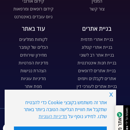
המגזין
קידום אורגני
צור קשר
קידום רופאים ומרפאות
גיוס עובדים באינטרנט
בניית אתרים
עוד באתר
בניית אתרי תדמית
לקוחות ממליצים
בניית אתרי קטלוג
הכלים של קומבר
בניית אתר רב לשוני
מחירון שירותים
בניית חנות אינטרנטית
מדיניות הפרטיות
בניית אתרים לרופאים
הצהרת נגישות
אתרים לקבלנים ויזמים
מדיניות עוגיות
בניית אתרים לעורכי דין
מפת אתר
x
בניית דפי נחיתה
דרושים
אתר זה משתמש בקובצי Cookie כדי להבטיח
WE
MARKETING
שתקבל את חוויית הגלישה הטובה ביותר באתר
מאומת על ידי
שלנו. למידע נוסף על
מדיניות העוגיות
אתר מהימן
כל הזכויות שמורות ל- Combar קומבר שיווק דיגיטלי בע"מ ©
2026