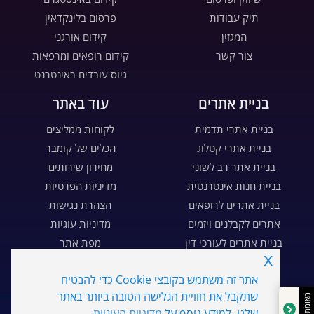
תיק עבודות
פרסום בלינקדאין
המגזין
קידום אורגני
צור קשר
קידום רופאים ומרפאות
גיוס עובדים באינטרנט
בניית אתרים
עוד באתר
בניית אתרי תדמית
לקוחות ממליצים
בניית אתרי קטלוג
הכלים של קומבר
בניית אתר רב לשוני
מחירון שירותים
בניית חנות אינטרנטית
מדיניות הפרטיות
בניית אתרים לרופאים
הצהרת נגישות
אתרים לקבלנים ויזמים
מדיניות עוגיות
בניית אתרים לעורכי דין
מפת אתר
x
בניית דפי נחיתה
דרושים
אתר זה משתמש בקובצי Cookie כדי להבטיח
שתקבל את חוויית הגלישה הטובה ביותר באתר
WE
MARKETING
שלנו. למידע נוסף על
מדיניות העוגיות