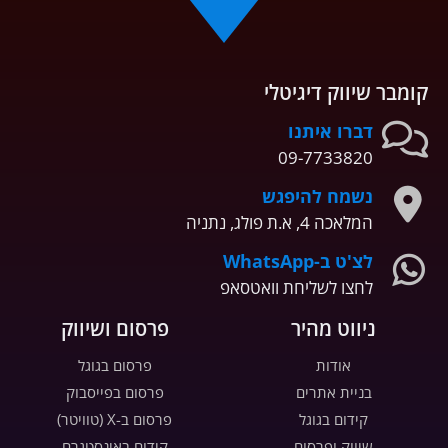
קומבר שיווק דיגיטלי
דברו איתנו
09-7733820
נשמח להיפגש
המלאכה 4, א.ת פולג, נתניה
לצ'ט ב-WhatsApp
לחצו לשליחת וואטסאפ
ניווט מהיר
פרסום ושיווק
אודות
פרסום בגוגל
בניית אתרים
פרסום בפייסבוק
קידום בגוגל
פרסום ב-X (טוויטר)
שיווק ופרסום
קידום באינסטגרם