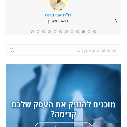
רו"ח אבי ברנס
VP 
רואה חשבון
Search:
מוכנים להזניק את העסק שלכם
קדימה?