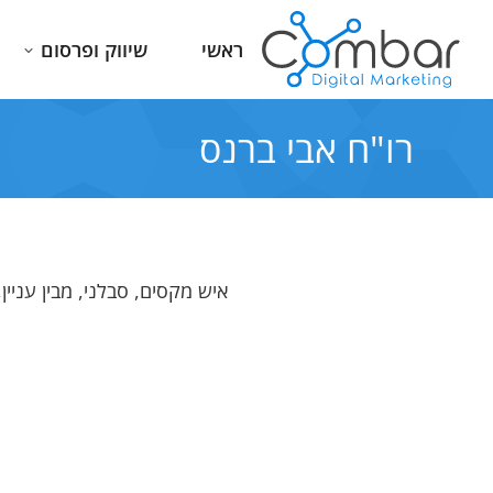
ראשי
שיווק ופרסום
רו"ח אבי ברנס
איש מקסים, סבלני, מבין עניין
לאחר שנים של ניסיון לא מוצלח ורצוף
מקצוענות היא מילת מפתח. ת
אכזבות הגעתי לאמיר ולחברת
חעבוד עם אמיר בר בכלל וח
קומבר.מהרגע הראשון היה ברור לי
combar בפרט.
שהגעתי למקום הנכון.החל משלב
בירור והתאמת הצרכים, אמיר היה
מאוד מקצועי וידע להתאים ולחבר את