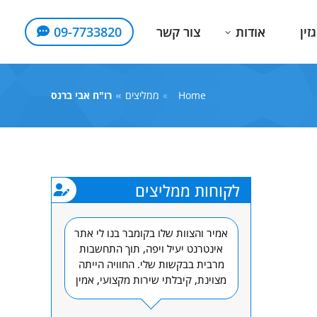
זין
אודות
צור קשר
09-7733820
Home
You are here:
ממליצים
רו"ח אבי ברנס
לקוחות ממליצים
מאוד, ממליצה
אמיר והצוות שלו בקומבר בנו לי אתר
אין לתאר את
⁦♥️⁩ מקצועיות, יחס מדהים
אינטרנט יעיל ויפה, תוך התחשבות
תוך כדי תהל
מרשימות!!
מרבית בבקשות שלי. החוויה הייתה
התוצאה מ
מצוינת, קיבלתי שירות מקצועי, אמין
מ
ואדיב בכל שלב ושלב. ממליצה בחום!!!