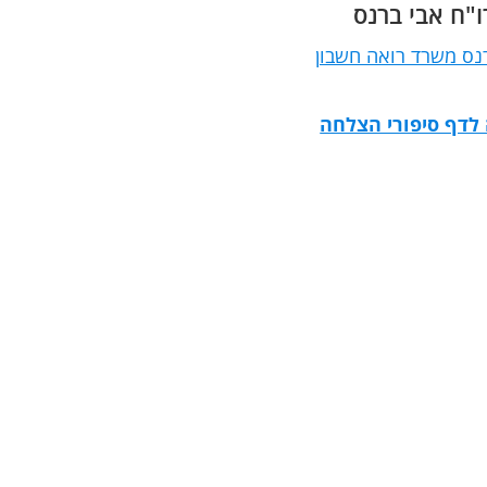
ו"ח אבי ברנס
היו קשורים לאתר.יש לציין את
תשומת הלב לפרטים קטנים אך
נס משרד רואה חשבון
חשובים, היחס האישי והסבלנות בלתי
נגמרת של הצוות, עדי ואמיר.זה ברור
אלי גידו
דנה רז
מנכ"ל רשת מרפאות שיניים
לנו שאנו ממשיכים איתכם גם לקידום
הפקת אירו
לדף סיפורי הצלחה
האתר בגוגל ושיווקו בפייסבוק.