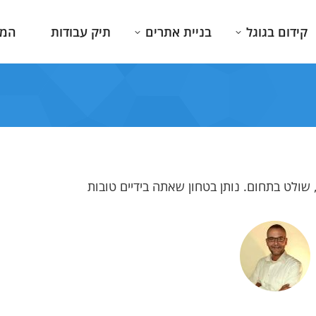
קידום בגוגל
בניית אתרים
תיק עבודות
המג
, שולט בתחום. נותן בטחון שאתה בידיים טובות
ענוג
לצוות Combar, אנחנו שמחים
כלקוחה מרוצה מאוד 
ברת
שבחרנו בכם לבנות עבור מרפאת
בחום ואהבה 
השיניים שלנו אתר אינטרנט
ומהיר, ותוצאות 
חדשני.חוויית העבודה מולכם היתה
מדהימה! מקצועית, אלגנטית, חכמה,
ומלאת ליוי וטיפים גם בנושאים שלא