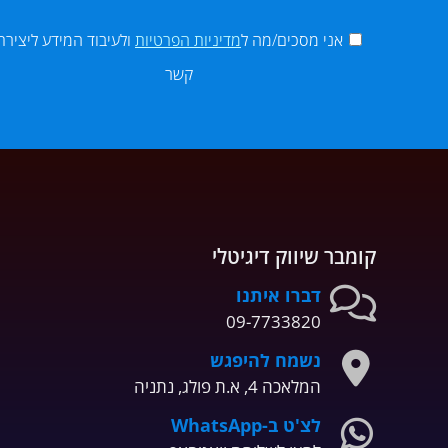
אני מסכים/מה ל
מדיניות הפרטיות
ולעיבוד המידע ליצירת
קשר
קומבר שיווק דיגיטלי
דברו איתנו
09-7733820
נשמח להיפגש
המלאכה 4, א.ת פולג, נתניה
לצ'ט ב-WhatsApp