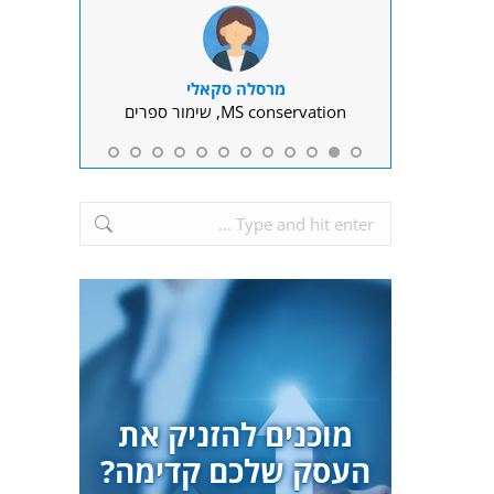
מרסלה סקאלי
ד"ר
עים
MS conservation, שימור ספרים
פסיכולוגית 
בטיפול קוגנ
Search:
מוכנים להזניק את
העסק שלכם קדימה?