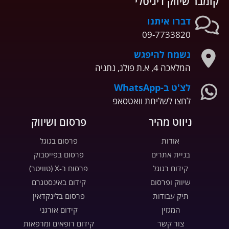
קומבר שיווק דיגיטלי
דברו איתנו
09-7733820
נשמח להיפגש
המלאכה 4, א.ת פולג, נתניה
לצ'ט ב-WhatsApp
לחצו לשליחת וואטסאפ
ניווט מהיר
פרסום ושיווק
אודות
פרסום בגוגל
בניית אתרים
פרסום בפייסבוק
קידום בגוגל
פרסום ב-X (טוויטר)
שיווק ופרסום
קידום באינסטגרם
תיק עבודות
פרסום בלינקדאין
המגזין
קידום אורגני
צור קשר
קידום רופאים ומרפאות