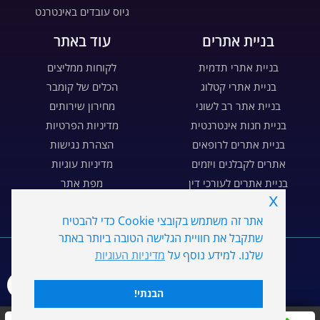
גיוס עובדים באינטרנט
בניית אתרים
עוד באתר
בניית אתרי תדמית
לקוחות ממליצים
בניית אתרי קטלוג
הכלים של קומבר
בניית אתר רב לשוני
מחירון שירותים
בניית חנות אינטרנטית
מדיניות הפרטיות
בניית אתרים לרופאים
הצהרת נגישות
אתרים לקבלנים ויזמים
מדיניות עוגיות
בניית אתרים לעורכי דין
מפת אתר
x
בניית דפי נחיתה
דרושים
אתר זה משתמש בקובצי Cookie כדי להבטיח
שתקבל את חוויית הגלישה הטובה ביותר באתר
WE
MARKETING
אומת על ידי
שלנו. למידע נוסף על
מדיניות העוגיות
אתר מהימן
Trustind
כל הזכויות שמורות ל- Combar קומבר שיווק דיגיטלי בע"מ ©
2026
הבנתי!