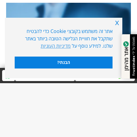
x
אתר זה משתמש בקובצי Cookie כדי להבטיח
שתקבל את חוויית הגלישה הטובה ביותר באתר
מאומת על ידי
מוכנים להזניק את העסק שלכם
שלנו. למידע נוסף על
מדיניות העוגיות
אתר מהימן
קדימה?
Trustindex
הבנתי!
אני רוצה עוד לקוחות!
חייגו עכשיו
שלחו הודעה
סגירה
ביטול הבהובים
מונוכרום
ספיה
ניגודיות גבוהה
שחור צהוב
היפוך צבעים
הדגשת כותרות
מומחים לבניית אתרים