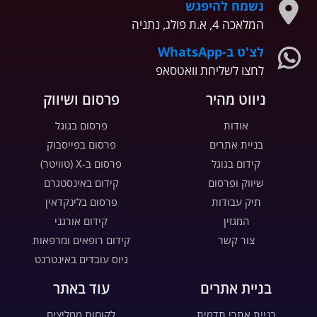
נשמח להיפגש
המלאכה 4, א.ת פולג, נתניה
לצ'ט ב-WhatsApp
לחצו לשליחת וואטסאפ
ניווט מהיר
פרסום ושיווק
אודות
פרסום בגוגל
בניית אתרים
פרסום בפייסבוק
קידום בגוגל
פרסום ב-X (טוויטר)
שיווק ופרסום
קידום באינסטגרם
תיק עבודות
פרסום בלינקדאין
המגזין
קידום אורגני
צור קשר
קידום רופאים ומרפאות
גיוס עובדים באינטרנט
בניית אתרים
עוד באתר
בניית אתרי תדמית
לקוחות ממליצים