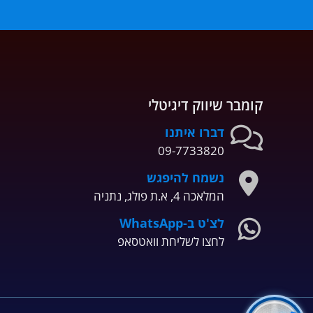
קומבר שיווק דיגיטלי
דברו איתנו
09-7733820
נשמח להיפגש
המלאכה 4, א.ת פולג, נתניה
לצ'ט ב-WhatsApp
לחצו לשליחת וואטסאפ
מאומת על ידי
אתר מהימן