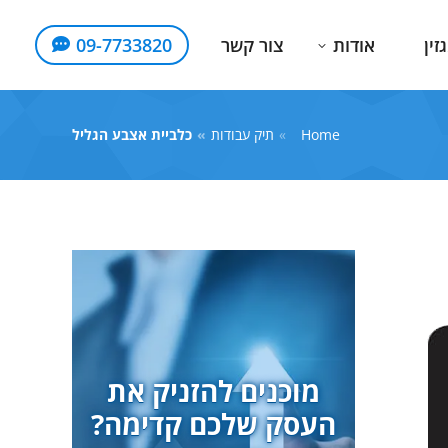
זין
אודות
צור קשר
09-7733820
Home
You are here:
תיק עבודות
כלביית אצבע הגליל
מוכנים להזניק את
העסק שלכם קדימה?