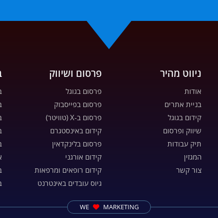
ניווט מהיר
פרסום ושיווק
ב
אודות
פרסום בגוגל
ב
בניית אתרים
פרסום בפייסבוק
ב
קידום בגוגל
פרסום ב-X (טוויטר)
ב
שיווק ופרסום
קידום באינסטגרם
ב
תיק עבודות
פרסום בלינקדאין
ב
המגזין
קידום אורגני
א
צור קשר
קידום רופאים ומרפאות
ב
גיוס עובדים באינטרנט
ב
WE
MARKETING