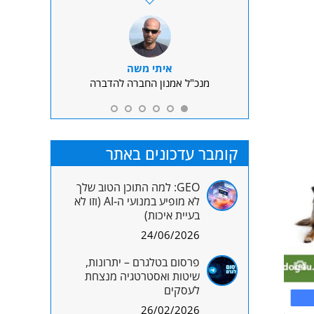
נו באופן שוטף
 אמין ומהיר.
רף
איתי משה
ly
לינק ישראל
מנכ"ל אמנון החברה להדברה
חברה 
קומבר עדכונים באתר
GEO: למה התוכן הטוב שלך
לא מופיע במנועי ה‑AI (וזו לא
בעיית איכות)
24/06/2026
פרסום בטלגרם – יתרונות,
שיטות ואסטרטגיה מנצחת
לעסקים
26/02/2026