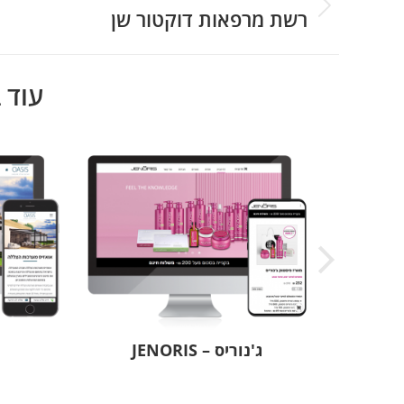
navigation
רשת מרפאות דוקטור שן
Next
project:
עוד 
מן
ג'נוריס – JENORIS
א