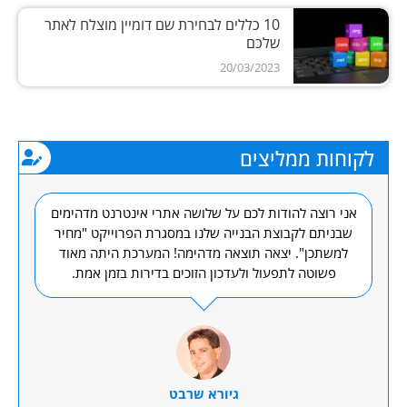
10 כללים לבחירת שם דומיין מוצלח לאתר
שלכם
20/03/2023
לקוחות ממליצים
ם, Combar
אני רוצה להודות לכם על שלושה אתרי אינטרנט מדהימים
סוכנ
שבניתם לקבוצת הבנייה שלנו במסגרת הפרוייקט "מחיר
מספ
למשתכן". יצאה תוצאה מדהימה! המערכת היתה מאוד
פשוטה לתפעול ולעדכון הזוכים בדירות בזמן אמת.
גיורא שרבט