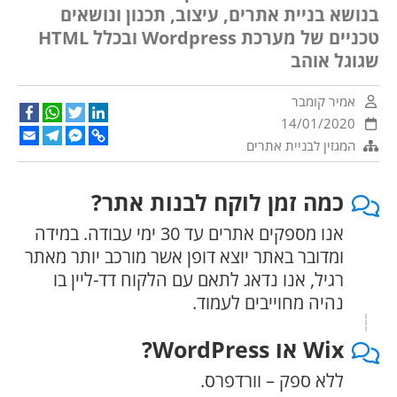
בנושא בניית אתרים, עיצוב, תכנון ונושאים
טכניים של מערכת Wordpress ובכלל HTML
שגוגל אוהב
אמיר קומבר
cebook
WhatsApp
Twitter
LinkedIn
14/01/2020
Email
Telegram
Facebook
Copy
המגזין לבניית אתרים
Messenger
Link
כמה זמן לוקח לבנות אתר?
אנו מספקים אתרים עד 30 ימי עבודה. במידה
ומדובר באתר יוצא דופן אשר מורכב יותר מאתר
רגיל, אנו נדאג לתאם עם הלקוח דד-ליין בו
נהיה מחוייבים לעמוד.
Wix או WordPress?
ללא ספק – וורדפרס.