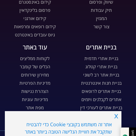
שיווק ופרסום
קידום באינסטגרם
תיק עבודות
פרסום בלינקדאין
המגזין
קידום אורגני
צור קשר
קידום רופאים ומרפאות
גיוס עובדים באינטרנט
בניית אתרים
עוד באתר
בניית אתרי תדמית
לקוחות ממליצים
בניית אתרי קטלוג
הכלים של קומבר
בניית אתר רב לשוני
מחירון שירותים
בניית חנות אינטרנטית
מדיניות הפרטיות
בניית אתרים לרופאים
הצהרת נגישות
אתרים לקבלנים ויזמים
מדיניות עוגיות
בניית אתרים לעורכי דין
מפת אתר
x
בניית דפי נחיתה
דרושים
אתר זה משתמש בקובצי Cookie כדי להבטיח
WE
MARKETING
שתקבל את חוויית הגלישה הטובה ביותר באתר