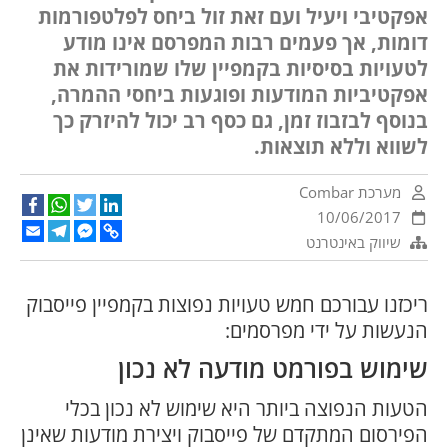
אפקטיבי ויעיל ועם זאת זול ביחס לפלטפורמות
דומות, אך פעמים רבות המפרסם אינו מודע
לטעויות בסיסיות בקמפיין שלו שמורידות את
אפקטיביות המודעות ופוגעות ביחסי ההמרה,
בנוסף לבזבוז זמן, גם כסף רב יכול להיזרק כך
לשווא וללא תוצאות.
מערכת Combar
cebook
WhatsApp
Twitter
LinkedIn
10/06/2017
Email
Telegram
Facebook
Copy
שיווק באינטרנט
Messenger
Link
ריכזנו עבורכם חמש טעויות נפוצות בקמפיין פייסבוק
הנעשות על ידי מפרסמים:
שימוש בפורמט מודעה לא נכון
הטעות הנפוצה ביותר היא שימוש לא נכון בכלי
הפירסום המתקדם של פייסבוק ויצירת מודעות שאינן