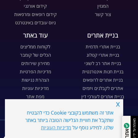
המגזין
קידום אורגני
צור קשר
קידום רופאים ומרפאות
גיוס עובדים באינטרנט
בניית אתרים
עוד באתר
בניית אתרי תדמית
לקוחות ממליצים
בניית אתרי קטלוג
הכלים של קומבר
בניית אתר רב לשוני
מחירון שירותים
בניית חנות אינטרנטית
מדיניות הפרטיות
בניית אתרים לרופאים
הצהרת נגישות
אתרים לקבלנים ויזמים
מדיניות עוגיות
בניית אתרים לעורכי דין
מפת אתר
x
בניית דפי נחיתה
דרושים
אתר זה משתמש בקובצי Cookie כדי להבטיח
שתקבל את חוויית הגלישה הטובה ביותר באתר
WE
MARKETING
מאומת על ידי
שלנו. למידע נוסף על
מדיניות העוגיות