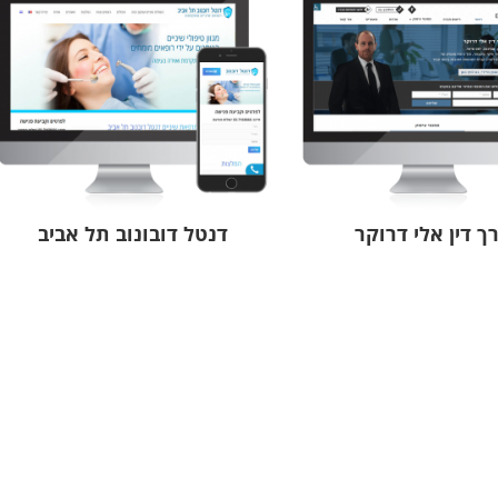
סטודיו סול
דורון פדל
סטודיו למחול
עורך תוכן וקופ
ך דין אלי דרוקר
דנטל דובונוב תל אביב