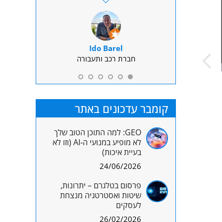
המשרד ק
ון
Ido Barel
ע
ירייטינג
חברת רכב ותעבורה
משרד
ד"ר גל פיש בלקין
גבריאל איר
קומבר עדכונים באתר
GEO: למה התוכן הטוב שלך
לא מופיע במנועי ה‑AI (וזו לא
בעיית איכות)
24/06/2026
פרסום בטלגרם – יתרונות,
שיטות ואסטרטגיה מנצחת
לעסקים
26/02/2026