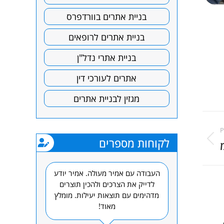
בניית אתרים בוורדפרס
בניית אתרים לרופאים
בניית אתרי נדל"ן
אתרים לעורכי דין
מגזין לבניית אתרים
P
לקוחות מספרים
Previous
project:
 מפתח. תענוג
העבודה עם אמיר מעולה. אמיר יודע
חברת קידו
 בכלל וחברת
לדייק את הצרכים ולהכין תוצרים
העבודה ומ
מדהימים עם תוצאות יעילות. מומלץ
פוגשים ב
מאוד!
והמיקומים של
פנומנלי ולקו