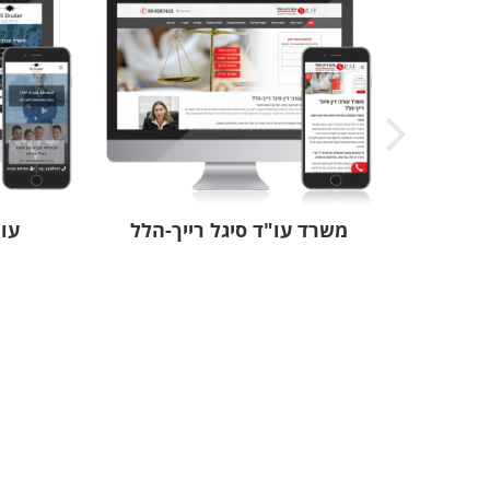
גילי שיפוני
הדר הקרמיקה
י אוכל
משרד עו"ד סיגל רייך-הלל
עור
י