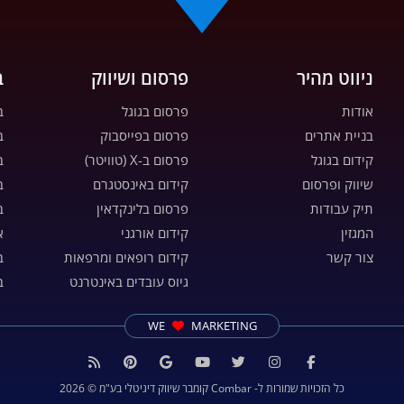
ניווט מהיר
פרסום ושיווק
ב
אודות
פרסום בגוגל
ב
בניית אתרים
פרסום בפייסבוק
ב
קידום בגוגל
פרסום ב-X (טוויטר)
ב
שיווק ופרסום
קידום באינסטגרם
ב
תיק עבודות
פרסום בלינקדאין
ב
המגזין
קידום אורגני
א
צור קשר
קידום רופאים ומרפאות
ב
גיוס עובדים באינטרנט
ב
WE
MARKETING
כל הזכויות שמורות ל- Combar קומבר שיווק דיגיטלי בע"מ ©
2026