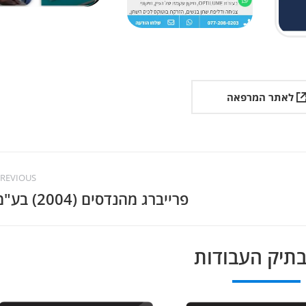
לאתר המרפאה
REVIOUS
פרייברג מהנדסים (2004) בע"מ
טיבי,
זמינות גבוהה ושירות מהיר, צוות
מקצוענות היא מילת
בתיק העבודות
מענה
מעולה!
חעבוד עם אמיר בר
ת שלא
קשוב ומאוד יצירתי!
combar בפרט.
.
ממליצה בחום!