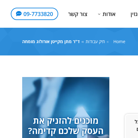
זין
אודות
צור קשר
09-7733820
Home
You are here:
תיק עבודות
ד"ר מתן מקייטן אורולוג מומחה
מוכנים להזניק את
ל
העסק שלכם קדימה?