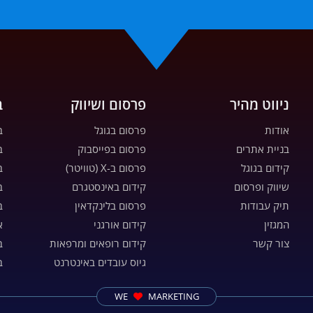
ניווט מהיר
פרסום ושיווק
ב
אודות
פרסום בגוגל
ב
בניית אתרים
פרסום בפייסבוק
ב
קידום בגוגל
פרסום ב-X (טוויטר)
ב
שיווק ופרסום
קידום באינסטגרם
ב
תיק עבודות
פרסום בלינקדאין
ב
המגזין
קידום אורגני
א
צור קשר
קידום רופאים ומרפאות
ב
גיוס עובדים באינטרנט
ב
WE
MARKETING