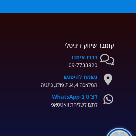
קומבר שיווק דיגיטלי
דברו איתנו
09-7733820
נשמח להיפגש
המלאכה 4, א.ת פולג, נתניה
לצ'ט ב-WhatsApp
לחצו לשליחת וואטסאפ
מאומת על ידי
אתר מהימן