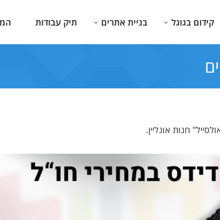
קידום בגוגל
בניית אתרים
תיק עבודות
המג
ים
לסייל" חנות אונליין.
י. ידע
אני דור שני לעסק שפועל למעלה מ
חברה מדהימה עם אנ
ורה
20 שנים, Combar מלווה אותנו ואת
מענה מהיר ורציני ל
מליץ
העסק שלנו באהבה והרבה סבלנות.
ובקיצור מקצוענים א
הנוכחות הדיגיטלית שלנו מרשימה
בחום !!
ומקצועית ברמות.