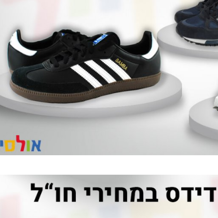
רחלי פסטרנק
עו"ד שמואל 
פרעות
מעצבת פנים
עורך די