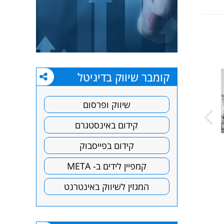
project:
קומבר שיווק בדיגיטל
שיווק ופרסום
קידום באינסטגרם
ניהול קמפיין דרושים לזיגזג
ניהול קמפיין דלת
קידום בפייסבוק
קמפיין לידים ב- META
המגזין לשיווק באינטרנט