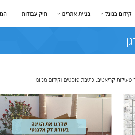
קידום בגוגל
בניית אתרים
תיק עבודות
המג
גן
 פעילות קריאטיב, כתיבת פוסטים וקידום ממומן
י. ידע
אני דור שני לעסק שפועל למעלה מ
חברה מדהימה עם אנ
ורה
20 שנים, Combar מלווה אותנו ואת
מענה מהיר ורציני ל
מליץ
העסק שלנו באהבה והרבה סבלנות.
ובקיצור מקצוענים א
הנוכחות הדיגיטלית שלנו מרשימה
בחום !!
ומקצועית ברמות.