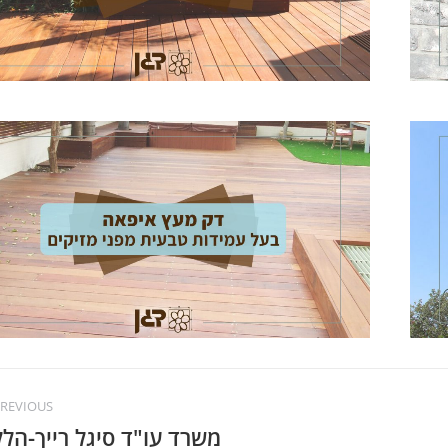
רחלי פסטרנק
עו"ד שמואל 
פרעות
מעצבת פנים
עורך די
REVIOUS
משרד עו"ד סיגל רייך-הלל