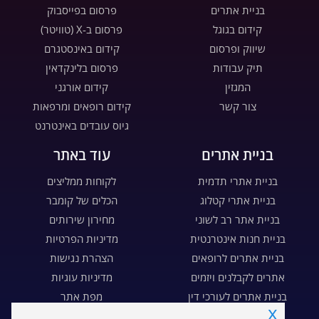
בניית אתרים
פרסום בפייסבוק
קידום בגוגל
פרסום ב-X (טוויטר)
שיווק ופרסום
קידום באינסטגרם
תיק עבודות
פרסום בלינקדאין
המגזין
קידום אורגני
צור קשר
קידום רופאים ומרפאות
גיוס עובדים באינטרנט
בניית אתרים
עוד באתר
בניית אתרי תדמית
לקוחות ממליצים
בניית אתרי קטלוג
הכלים של קומבר
בניית אתר רב לשוני
מחירון שירותים
בניית חנות אינטרנטית
מדיניות הפרטיות
בניית אתרים לרופאים
הצהרת נגישות
אתרים לקבלנים ויזמים
מדיניות עוגיות
בניית אתרים לעורכי דין
מפת אתר
x
בניית דפי נחיתה
דרושים