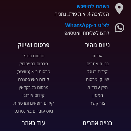
נשמח להיפגש
המלאכה 4, א.ת פולג, נתניה
לצ'ט ב-WhatsApp
לחצו לשליחת וואטסאפ
ניווט מהיר
פרסום ושיווק
אודות
פרסום בגוגל
בניית אתרים
פרסום בפייסבוק
קידום בגוגל
פרסום ב-X (טוויטר)
שיווק ופרסום
קידום באינסטגרם
תיק עבודות
פרסום בלינקדאין
המגזין
קידום אורגני
צור קשר
קידום רופאים ומרפאות
גיוס עובדים באינטרנט
בניית אתרים
עוד באתר