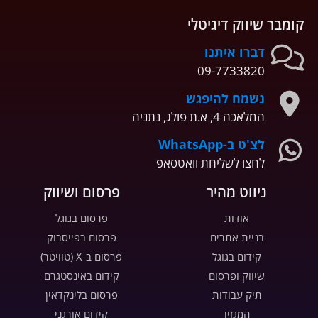
קומבר שיווק דיגיטלי
דברו איתנו
09-7733820
נשמח להיפגש
המלאכה 4, א.ת פולג, נתניה
לצ'ט ב-WhatsApp
לחצו לשליחת וואטסאפ
ניווט מהיר
פרסום ושיווק
אודות
פרסום בגוגל
בניית אתרים
פרסום בפייסבוק
קידום בגוגל
פרסום ב-X (טוויטר)
שיווק ופרסום
קידום באינסטגרם
תיק עבודות
פרסום בלינקדאין
המגזין
קידום אורגני