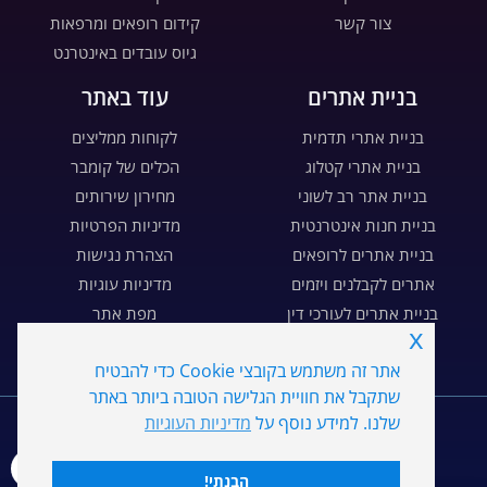
צור קשר
קידום רופאים ומרפאות
גיוס עובדים באינטרנט
בניית אתרים
עוד באתר
בניית אתרי תדמית
לקוחות ממליצים
בניית אתרי קטלוג
הכלים של קומבר
בניית אתר רב לשוני
מחירון שירותים
בניית חנות אינטרנטית
מדיניות הפרטיות
בניית אתרים לרופאים
הצהרת נגישות
אתרים לקבלנים ויזמים
מדיניות עוגיות
בניית אתרים לעורכי דין
מפת אתר
x
בניית דפי נחיתה
דרושים
אתר זה משתמש בקובצי Cookie כדי להבטיח
שתקבל את חוויית הגלישה הטובה ביותר באתר
WE
MARKETING
שלנו. למידע נוסף על
מדיניות העוגיות
כל הזכויות שמורות ל- Combar קומבר שיווק דיגיטלי בע"מ ©
2026
הבנתי!