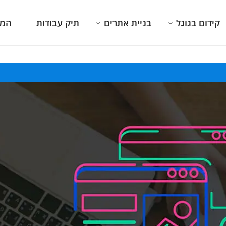
קידום בגוגל
בניית אתרים
תיק עבודות
המג
ואף
מקצוענות היא מילת מפתח. תענוג
איש מקסים, סבלני, מב
מו לנו
חעבוד עם אמיר בר בכלל וחברת
בתחום. נותן בטחון
צלחה
combar בפרט.
טובות
תות
דורון פדלון
רו"ח אבי 
עורך תוכן וקופירייטינג
רואה חשב