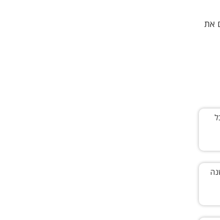
 את
ם שכל
 משנה