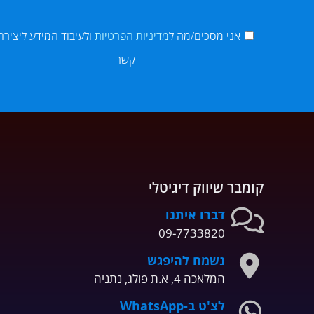
אני מסכים/מה ל
מדיניות הפרטיות
ולעיבוד המידע ליצירת
קשר
קומבר שיווק דיגיטלי
דברו איתנו
09-7733820
נשמח להיפגש
המלאכה 4, א.ת פולג, נתניה
לצ'ט ב-WhatsApp