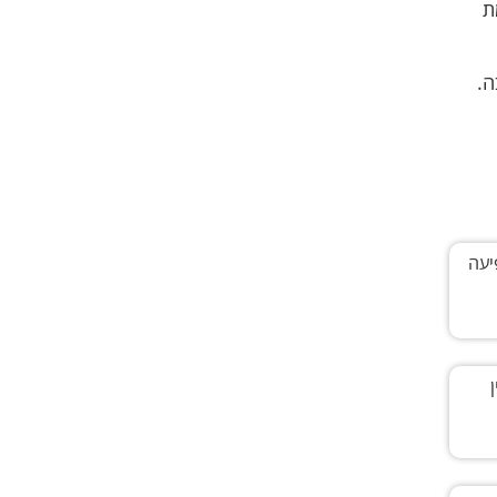
ת
ה.
יעה