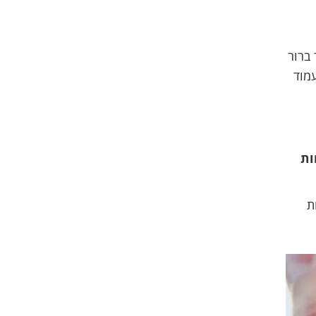
ברור
מוד
ות
ת