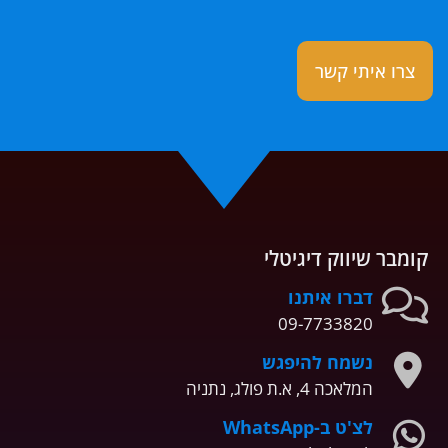
קומבר שיווק דיגיטלי
דברו איתנו
09-7733820
נשמח להיפגש
המלאכה 4, א.ת פולג, נתניה
לצ'ט ב-WhatsApp