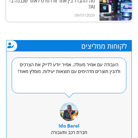
מה ההבדל בין אתר וורדפרס לאתר שנבנה ב-
AI?
09/01/2026
לקוחות ממליצים
ור
העבודה עם אמיר מעולה. אמיר יודע לדייק את הצרכים
ודה
ולהכין תוצרים מדהימים עם תוצאות יעילות. מומלץ מאוד!
מש
את
יד
 את
שש
נו
Ido Barel
חברת רכב ותעבורה