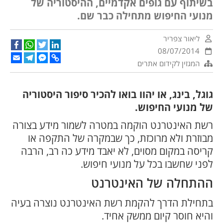
בשיתוף עם גופים אקדמיים, ההיסטוריה של
מנועי החיפוש מתחילה כבר שם.
ליאור צפריר
cebook
WhatsApp
Twitter
LinkedIn
08/07/2014
Email
Telegram
Facebook
Copy
המגזין לקידום אתרים
Messenger
Link
גוגל, בינג, או יהוו בואו להכיר סיפור היסטוריה
של מנועי החיפוש.
רשת האינטרנט הוקמה במטרה לשמור מידע בצורה
מבוזרת ולא מרוכזת, כך שבמקרה של התקפה או
קריסה במקום מסוים, לא יאבד מידע כה רב, הרבה
לפני שחשבו בכל על מנועי חיפוש.
ההתחלה של האינטרנט
בתחילת הדרך להקמת רשת האינטרנט נוצרה בעיה
והיא חוסר קיום ממשק אחיד.