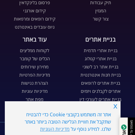
תיק עבודות
פרסום בלינקדאין
המגזין
קידום אורגני
צור קשר
קידום רופאים ומרפאות
גיוס עובדים באינטרנט
בניית אתרים
עוד באתר
בניית אתרי תדמית
לקוחות ממליצים
בניית אתרי קטלוג
הכלים של קומבר
בניית אתר רב לשוני
מחירון שירותים
בניית חנות אינטרנטית
מדיניות הפרטיות
בניית אתרים לרופאים
הצהרת נגישות
אתרים לקבלנים ויזמים
מדיניות עוגיות
בניית אתרים לעורכי דין
מפת אתר
x
בניית דפי נחיתה
דרושים
אתר זה משתמש בקובצי Cookie כדי להבטיח
שתקבל את חוויית הגלישה הטובה ביותר באתר
WE
MARKETING
מאומת על ידי
שלנו. למידע נוסף על
מדיניות העוגיות