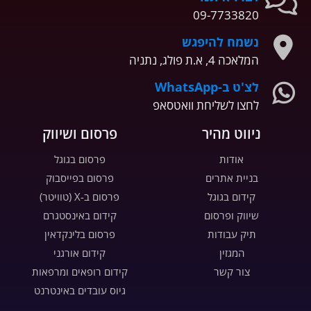
09-7733820
נשמח להיפגש
המלאכה 4, א.ת פולג, נתניה
לצ'ט ב-WhatsApp
לחצו לשליחת וואטסאפ
ניווט מהיר
פרסום ושיווק
אודות
פרסום בגוגל
בניית אתרים
פרסום בפייסבוק
קידום בגוגל
פרסום ב-X (טוויטר)
שיווק ופרסום
קידום באינסטגרם
תיק עבודות
פרסום בלינקדאין
המגזין
קידום אורגני
צור קשר
קידום רופאים ומרפאות
גיוס עובדים באינטרנט