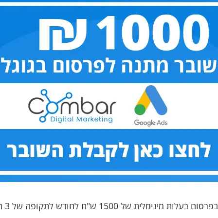
ח לחודש לתקופה של 3 חודשים. התשלום באמצעות כ.אשראי