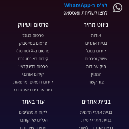
לצ'ט ב-WhatsApp
לחצו לשליחת וואטסאפ
ניווט מהיר
פרסום ושיווק
אודות
פרסום בגוגל
בניית אתרים
פרסום בפייסבוק
קידום בגוגל
פרסום ב-X (טוויטר)
שיווק ופרסום
קידום באינסטגרם
תיק עבודות
פרסום בלינקדאין
המגזין
קידום אורגני
צור קשר
קידום רופאים ומרפאות
גיוס עובדים באינטרנט
בניית אתרים
עוד באתר
בניית אתרי תדמית
לקוחות ממליצים
בניית אתרי קטלוג
הכלים של קומבר
בניית אתר רב לשוני
מחירון שירותים