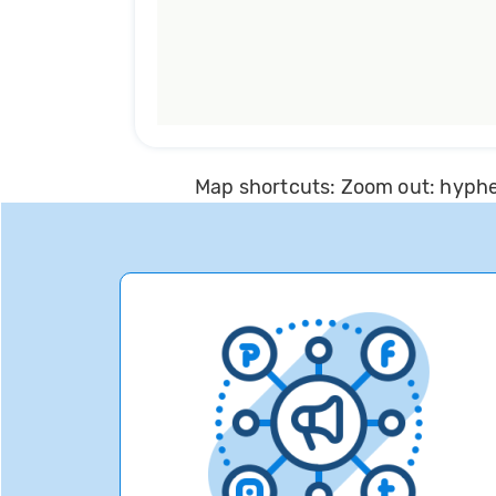
Map shortcuts: Zoom out: hyphen
100 pixels: right arrow. Pan left 1
100 pixels: up arrow. Pan down 100
15 degrees clockwise: shift + rig
counter clockwise: shift + l
degrees: shift + up arrow. Decreas
down arrow. Jump 
Feedback
P