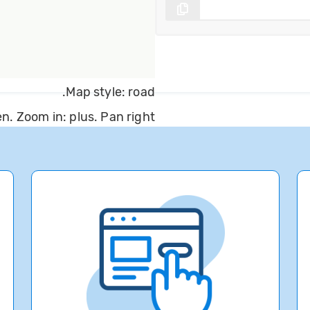
Map style: road.
. Zoom in: plus. Pan right
00 pixels: left arrow. Pan up
 pixels: down arrow. Rotate
ht arrow. Rotate 15 degrees
eft arrow. Increase pitch 10
e pitch 10 degrees: shift +
focus to the map: Escape.
Visit azure.microsoft.com
©2026 TomTom
rovide Map Data Feedback