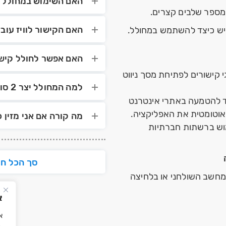
האם השימוש במחולל ה
האם הקישור לוויז עוב
יש כיצד להשתמש במחולל.
האם אפשר לחולל קיש
על כפתור "צור קישור" תקבלו 2 סוגי קישורים לפתיחת מסך ניווט
למה המחולל יצר 2 סוגים של קישורים?
עם התחילית waze:// מיועד להטמעה באתרי אינטרנט
אוטומטית את האפליקציה.
מה קורה אם אני מזין 
ת https מיועד לשימוש ברשתות חברתיות
סך הכל חו
מחשב השולחני או בלחיצה
א