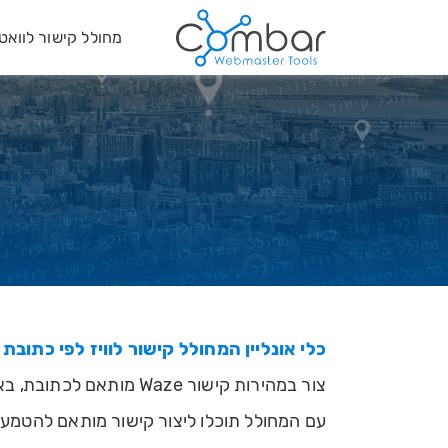
מחולל קישור לוואט
כלי אונליין המחולל קישור לוויז לפי כתובת
צור במהירות קישור Waze מותאם לכתובת, באמצעות כלי זה תוכלו לחולל קישור שיפתח את מסך הניווט באפליקציית וויז בלחיצה.
עם המחולל תוכלו ליצור קישור מותאם להטמע