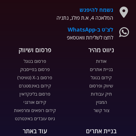
נשמח להיפגש
המלאכה 4, א.ת פולג, נתניה
לצ'ט ב-WhatsApp
לחצו לשליחת וואטסאפ
ניווט מהיר
פרסום ושיווק
אודות
פרסום בגוגל
בניית אתרים
פרסום בפייסבוק
קידום בגוגל
פרסום ב-X (טוויטר)
שיווק ופרסום
קידום באינסטגרם
תיק עבודות
פרסום בלינקדאין
המגזין
קידום אורגני
צור קשר
קידום רופאים ומרפאות
גיוס עובדים באינטרנט
בניית אתרים
עוד באתר